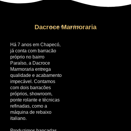
Dacroce Marmoraria
SOBRE NÓS
Há
7 anos em Chapecó
,
já conta com barracão
próprio no bairro
Paraíso, a Dacroce
Marmoraria entrega
qualidade e acabamento
impecável. Contamos
com dois barracões
próprios, showroom,
ponte rolante e técnicas
refinadas, como a
máquina de rebaixo
italiano.
Produzimos
bancadas,