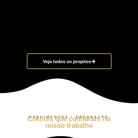
Veja todos os projetos
Clientes que confiaram no
DEPOIMENTOS / FEEDBACKS
nosso trabalho